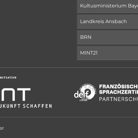
Kultusministerium Bay
Landkreis Ansbach
BRN
MINT21
er