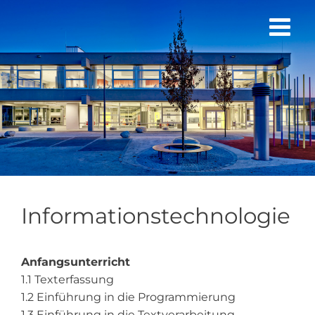
Zum
Inhalt
springen
Informationstechnologie
Anfangsunterricht
1.1 Texterfassung
1.2 Einführung in die Programmierung
1.3 Einführung in die Textverarbeitung