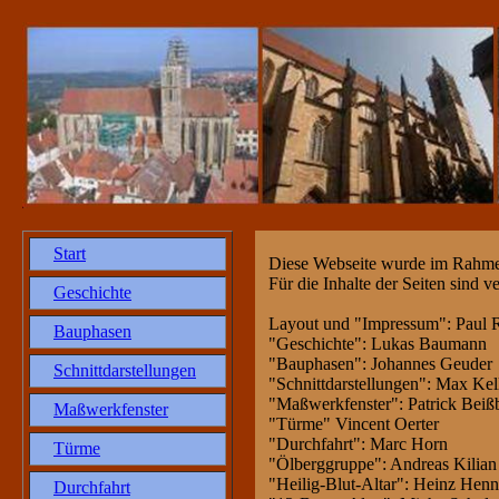
Start
Diese Webseite wurde im Rahmen 
Für die Inhalte der Seiten sind v
Geschichte
Layout und "Impressum": Paul
Bauphasen
"Geschichte": Lukas Baumann
"Bauphasen": Johannes Geuder
Schnittdarstellungen
"Schnittdarstellungen": Max Ke
"Maßwerkfenster": Patrick Beiß
Maßwerkfenster
"Türme" Vincent Oerter
"Durchfahrt": Marc Horn
Türme
"Ölberggruppe": Andreas Kilian
"Heilig-Blut-Altar": Heinz Henn
Durchfahrt