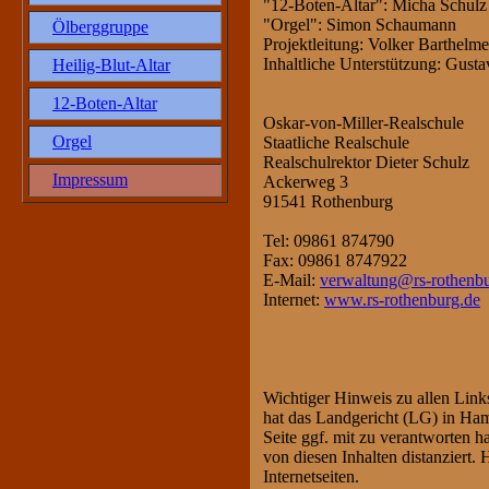
"12-Boten-Altar": Micha Schulz
"Orgel": Simon Schaumann
Ölberggruppe
Projektleitung: Volker Barthelm
Inhaltliche Unterstützung: Gusta
Heilig-Blut-Altar
12-Boten-Altar
Oskar-von-Miller-Realschule
Orgel
Staatliche Realschule
Realschulrektor Dieter Schulz
Impressum
Ackerweg 3
91541 Rothenburg
Tel: 09861 874790
Fax: 09861 8747922
E-Mail:
verwaltung@rs-rothenbu
Internet:
www.rs-rothenburg.de
Wichtiger Hinweis zu allen Links
hat das Landgericht (LG) in Ham
Seite ggf. mit zu verantworten h
von diesen Inhalten distanziert. 
Internetseiten.